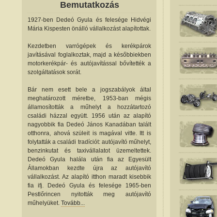
Bemutatkozás
1927-ben Dedeó Gyula és felesége Hidvégi
Mária Kispesten önálló vállalkozást alapítottak.
Kezdetben varrógépek és kerékpárok
javításával foglalkoztak, majd a későbbiekben
motorkerékpár- és autójavítással bővítették a
szolgáltatások sorát.
Bár nem esett bele a jogszabályok által
meghatározott méretbe, 1953-ban mégis
államosították a műhelyt a hozzátartozó
családi házzal együtt. 1956 után az alapító
nagyobbik fia Dedeó János Kanadában talált
otthonra, ahová szüleit is magával vitte. Itt is
folytatták a családi tradíciót: autójavító műhelyt,
benzinkutat és taxivállalatot üzemeltettek.
Dedeó Gyula halála után fia az Egyesült
Államokban kezdte újra az autójavító
vállalkozást. Az alapító itthon maradt kisebbik
fia ifj. Dedeó Gyula és felesége 1965-ben
Pestlőrincen nyitották meg autójavító
műhelyüket.
Tovább...